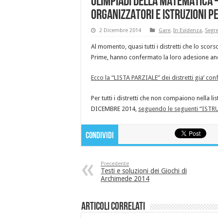
OLIMPIADI DELLA MATEMATICA –
ORGANIZZATORI E ISTRUZIONI 
2 Dicembre 2014
Gare
,
In Evidenza
,
Segre
Al momento, quasi tutti i distretti che lo scors
Prime, hanno confermato la loro adesione an
Ecco la “LISTA PARZIALE” dei distretti gia’ con
Per tutti i distretti che non compaiono nella
DICEMBRE 2014,
seguendo le seguenti “IST
Condividi
Precedente
Testi e soluzioni dei Giochi di
Archimede 2014
Articoli correlati