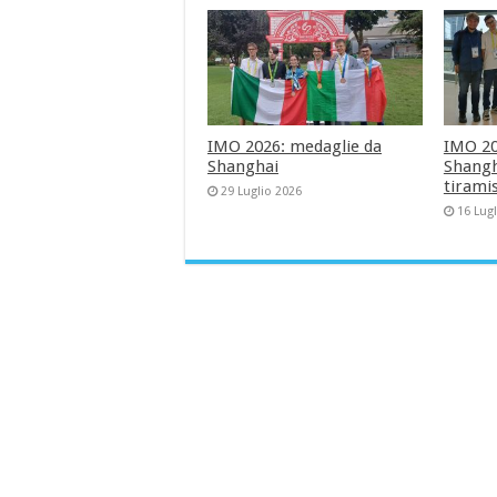
IMO 2026: medaglie da
IMO 202
Shanghai
Shangha
tirami
29 Luglio 2026
16 Lug