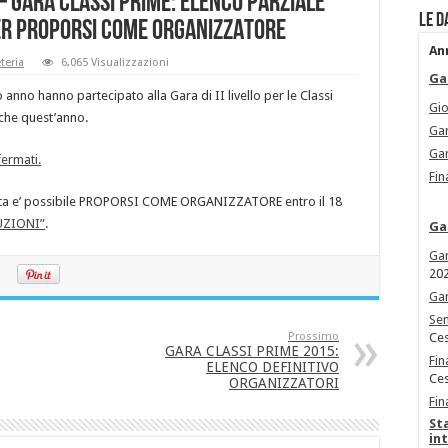
 GARA CLASSI PRIME: ELENCO PARZIALE
Le d
PER PROPORSI COME ORGANIZZATORE
An
teria
6,065 Visualizzazioni
Ga
o anno hanno partecipato alla Gara di II livello per le Classi
Gio
che quest’anno.
Gar
Gar
fermati.
Fin
 lista e’ possibile PROPORSI COME ORGANIZZATORE entro il 18
RUZIONI”
.
Ga
Gar
20
Gar
Sem
Prossimo
Ces
GARA CLASSI PRIME 2015:
Fin
ELENCO DEFINITIVO
Ces
ORGANIZZATORI
Fin
St
in