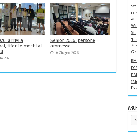
Sta
EG
amm
Wi
St
Tes
6: arrivi a
Senior 2026: persone
202
i, tifoni e mochi al
ammesse
sù
Ga
10 Giugno 2026
lio 2026
R
EG
B
IM
Pop
Arch
Arc
Ne