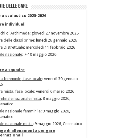
ate delle gare
no scolastico 2025-2026
re individuali
chi di Archimede
: giovedì 27 novembre 2025
a delle classi prime
: lunedì 26 gennaio 2026
a Distrettuale
: mercoledì 11 febbraio 2026
ale nazionale
: 7-10 maggio 2026
re a squadre
a femminile, fase locale
: venerdì 30 gennaio
26
a mista, fase locale
: venerdì 6 marzo 2026
ifinale nazionale mista
: 8 maggio 2026,
enatico
ale nazionale femminile
: 9 maggio 2026,
enatico
ale nazionale mista
: 9 maggio 2026, Cesenatico
age di allenamento per gare
ternazionali