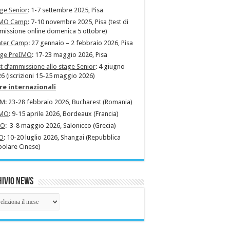
ge Senior
: 1-7 settembre 2025, Pisa
MO Camp
: 7-10 novembre 2025, Pisa (test di
issione online domenica 5 ottobre)
nter Camp
: 27 gennaio – 2 febbraio 2026, Pisa
age PreIMO
: 17-23 maggio 2026, Pisa
t d’ammissione allo stage Senior
: 4 giugno
6 (iscrizioni 15-25 maggio 2026)
re internazionali
MM
: 23-28 febbraio 2026, Bucharest (Romania)
MO
: 9-15 aprile 2026, Bordeaux (Francia)
MO
: 3-8 maggio 2026, Salonicco (Grecia)
O
: 10-20 luglio 2026, Shangai (Repubblica
olare Cinese)
ivio News
hivio
ws