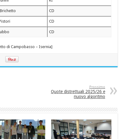
unini
RI
Brichetto
CD
istori
CD
Rubbo
CD
etto di Campobasso – Isernia]
Prossimo
Quote distrettuali 2025/26 e
nuovo algoritmo