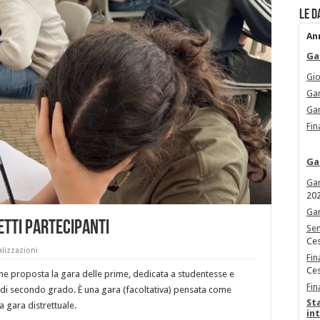
Le d
An
Ga
Gio
Gar
Gar
Fin
Ga
Gar
20
Gar
etti partecipanti
Sem
Ces
alizzazioni
Fin
Ces
e proposta la gara delle prime, dedicata a studentesse e
Fin
 di secondo grado. È una gara (facoltativa) pensata come
St
a gara distrettuale.
in