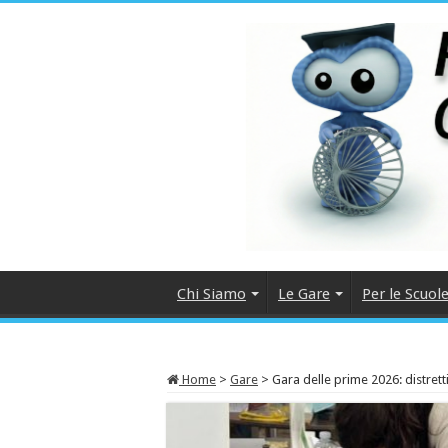
Chi Siamo
Le Gare
Per le Scuol
Home
>
Gare
>
Gara delle prime 2026: distrett