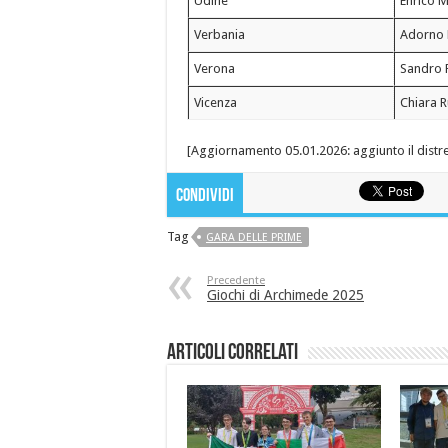
Udine
Enrico M
Verbania
Adorno 
Verona
Sandro P
Vicenza
Chiara 
[Aggiornamento 05.01.2026: aggiunto il distr
Condividi
Tag
GARA DELLE PRIME
Precedente
Giochi di Archimede 2025
Articoli correlati