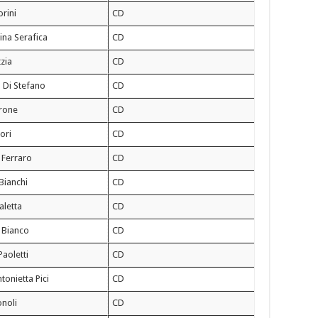
orini
CD
ina Serafica
CD
tzia
CD
 Di Stefano
CD
trone
CD
iori
CD
 Ferraro
CD
Bianchi
CD
aletta
CD
 Bianco
CD
aoletti
CD
tonietta Pici
CD
onoli
CD