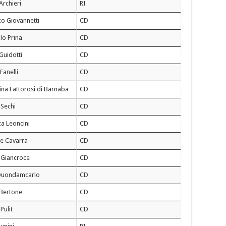
Archieri
RI
co Giovannetti
CD
lo Prina
CD
 Guidotti
CD
Fanelli
CD
na Fattorosi di Barnaba
CD
 Sechi
CD
a Leoncini
CD
e Cavarra
CD
 Giancroce
CD
Quondamcarlo
CD
Bertone
CD
Pulit
CD