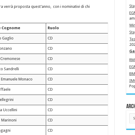
Sta
gara verrà proposta quest’anno, con i nominativi di chi
EG
amm
Wi
e Cognome
Ruolo
St
o Gaglio
CD
Tes
202
onzano
CD
Ga
 Cremonese
CD
R
EG
o Sandrelli
CD
B
 Emanuele Monaco
CD
IM
Pop
ffaele
CD
ellegrini
CD
Arch
 Uccellini
CD
Arc
Ne
 Marinoni
CD
agagni
CD