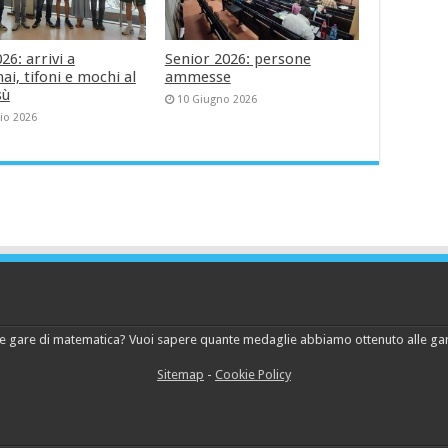
6: arrivi a
Senior 2026: persone
i, tifoni e mochi al
ammesse
sù
10 Giugno 2026
lio 2026
lle gare di matematica? Vuoi sapere quante medaglie abbiamo ottenuto alle gar
Sitemap
-
Cookie Policy