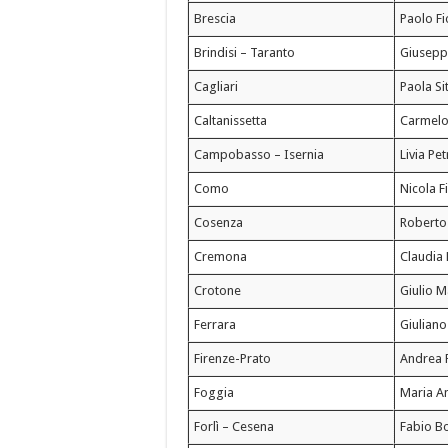
Brescia
Paolo Fi
Brindisi – Taranto
Giusepp
Cagliari
Paola Si
Caltanissetta
Carmelo
Campobasso – Isernia
Livia Pe
Como
Nicola F
Cosenza
Roberto
Cremona
Claudia 
Crotone
Giulio M
Ferrara
Giuliano
Firenze-Prato
Andrea P
Foggia
Maria An
Forlì – Cesena
Fabio B