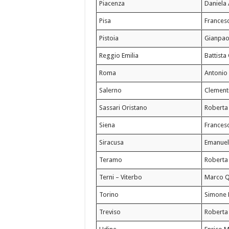
Piacenza
Daniela 
Pisa
Frances
Pistoia
Gianpao
Reggio Emilia
Battista
Roma
Antonio 
Salerno
Clementi
Sassari Oristano
Roberta
Siena
Francesc
Siracusa
Emanuel
Teramo
Roberta
Terni – Viterbo
Marco 
Torino
Simone 
Treviso
Roberta 