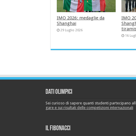
IMO 2026: medaglie da
IMO 202
Shanghai
Shangha
tirami
29 Luglio 2026
16 Lug
Dati Olimpici
Sei curioso di sapere quanti studenti partecipano a
gare e sui risultati delle competizioni internazionali
Il Fibonacci