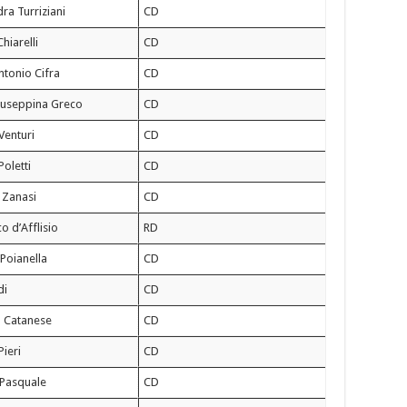
ra Turriziani
CD
hiarelli
CD
ntonio Cifra
CD
iuseppina Greco
CD
Venturi
CD
Poletti
CD
 Zanasi
CD
o d’Afflisio
RD
Poianella
CD
di
CD
a Catanese
CD
ieri
CD
 Pasquale
CD