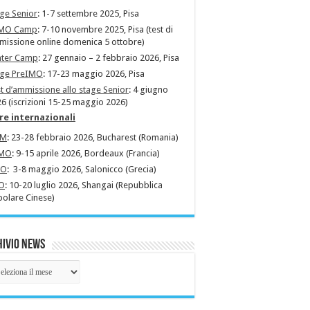
ge Senior
: 1-7 settembre 2025, Pisa
MO Camp
: 7-10 novembre 2025, Pisa (test di
issione online domenica 5 ottobre)
nter Camp
: 27 gennaio – 2 febbraio 2026, Pisa
age PreIMO
: 17-23 maggio 2026, Pisa
t d’ammissione allo stage Senior
: 4 giugno
6 (iscrizioni 15-25 maggio 2026)
re internazionali
MM
: 23-28 febbraio 2026, Bucharest (Romania)
MO
: 9-15 aprile 2026, Bordeaux (Francia)
MO
: 3-8 maggio 2026, Salonicco (Grecia)
O
: 10-20 luglio 2026, Shangai (Repubblica
olare Cinese)
ivio News
hivio
ws