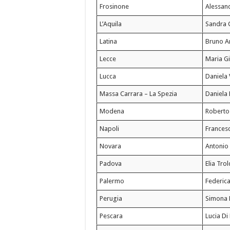
Frosinone
Alessand
L’Aquila
Sandra C
Latina
Bruno A
Lecce
Maria G
Lucca
Daniela 
Massa Carrara – La Spezia
Daniela 
Modena
Roberto
Napoli
Francesc
Novara
Antonio 
Padova
Elia Trol
Palermo
Federic
Perugia
Simona P
Pescara
Lucia Di