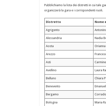
Pubblichiamo la lista dei distretti in cui tale 
organizzerà la gara e i corrispondenti ruoli.
Distretto
Nome 
Agrigento
Antonin
Alessandria
Nadia B
Aosta
Orianna
Arezzo
Francesc
Asti
Carmine
Avellino
Laura Ra
Belluno
Chiara P
Benevento
Emanuela
Bergamo
Corrado
Bologna
Maria R