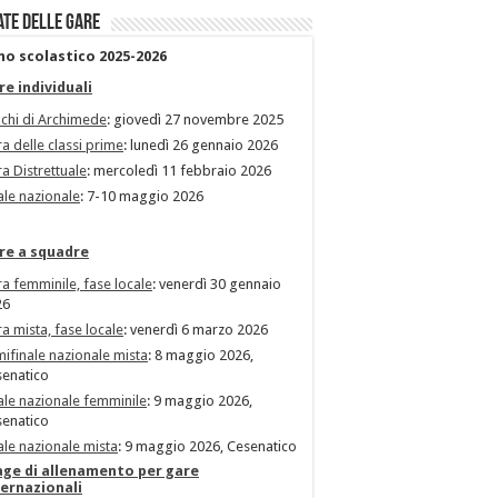
ate delle gare
no scolastico 2025-2026
re individuali
chi di Archimede
: giovedì 27 novembre 2025
a delle classi prime
: lunedì 26 gennaio 2026
a Distrettuale
: mercoledì 11 febbraio 2026
ale nazionale
: 7-10 maggio 2026
re a squadre
a femminile, fase locale
: venerdì 30 gennaio
26
a mista, fase locale
: venerdì 6 marzo 2026
ifinale nazionale mista
: 8 maggio 2026,
enatico
ale nazionale femminile
: 9 maggio 2026,
enatico
ale nazionale mista
: 9 maggio 2026, Cesenatico
age di allenamento per gare
ternazionali