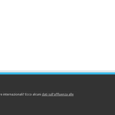
e internazionali? Ecco alcuni
dati sull'affluenza alle