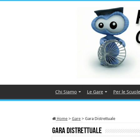
Chi Siamo
Le Gare
Per le Scuol
Home
>
Gare
>
Gara Distrettuale
Gara Distrettuale