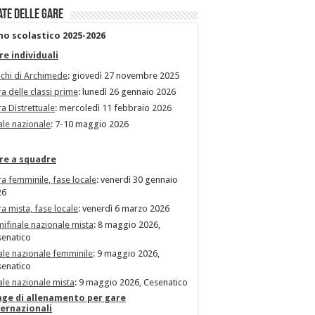
ate delle gare
no scolastico 2025-2026
re individuali
chi di Archimede
: giovedì 27 novembre 2025
a delle classi prime
: lunedì 26 gennaio 2026
a Distrettuale
: mercoledì 11 febbraio 2026
ale nazionale
: 7-10 maggio 2026
re a squadre
a femminile, fase locale
: venerdì 30 gennaio
26
a mista, fase locale
: venerdì 6 marzo 2026
ifinale nazionale mista
: 8 maggio 2026,
enatico
ale nazionale femminile
: 9 maggio 2026,
enatico
ale nazionale mista
: 9 maggio 2026, Cesenatico
age di allenamento per gare
ternazionali