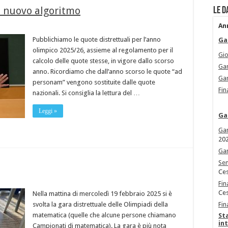
e nuovo algoritmo
Le d
An
Pubblichiamo le quote distrettuali per l’anno
Ga
olimpico 2025/26, assieme al regolamento per il
Gio
calcolo delle quote stesse, in vigore dallo scorso
Gar
anno. Ricordiamo che dall’anno scorso le quote “ad
Gar
personam” vengono sostituite dalle quote
Fin
nazionali. Si consiglia la lettura del …
Leggi »
Ga
Gar
20
Gar
Sem
Ces
Fin
Ces
Nella mattina di mercoledì 19 febbraio 2025 si è
svolta la gara distrettuale delle Olimpiadi della
Fin
matematica (quelle che alcune persone chiamano
St
in
Campionati di matematica). La gara è più nota