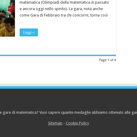
matematica (Olimpiadi della matematica in passato
e ancora oggi nello spirito). La gara, nota anche
come Gara di Febbraio tra chi concorre, torna così
…
Leggi »
Page 1 of 4
lle gare di matematica? Vuoi sapere quante medaglie abbiamo ottenuto alle gar
Sitemap
-
Cookie Policy