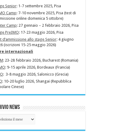
ge Senior
: 1-7 settembre 2025, Pisa
MO Camp
: 7-10 novembre 2025, Pisa (test di
issione online domenica 5 ottobre)
nter Camp
: 27 gennaio – 2 febbraio 2026, Pisa
age PreIMO
: 17-23 maggio 2026, Pisa
t d’ammissione allo stage Senior
: 4 giugno
6 (iscrizioni 15-25 maggio 2026)
re internazionali
MM
: 23-28 febbraio 2026, Bucharest (Romania)
MO
: 9-15 aprile 2026, Bordeaux (Francia)
MO
: 3-8 maggio 2026, Salonicco (Grecia)
O
: 10-20 luglio 2026, Shangai (Repubblica
olare Cinese)
ivio News
hivio
ws