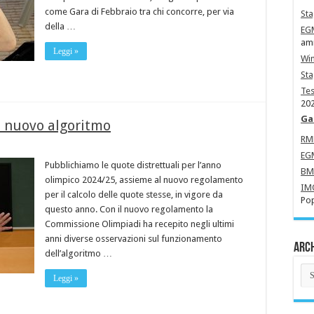
come Gara di Febbraio tra chi concorre, per via
Sta
della …
EG
amm
Leggi »
Wi
St
Tes
202
Ga
e nuovo algoritmo
R
EG
Pubblichiamo le quote distrettuali per l’anno
B
olimpico 2024/25, assieme al nuovo regolamento
IM
per il calcolo delle quote stesse, in vigore da
Pop
questo anno. Con il nuovo regolamento la
Commissione Olimpiadi ha recepito negli ultimi
anni diverse osservazioni sul funzionamento
Arch
dell’algoritmo …
Arc
Leggi »
Ne