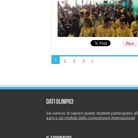
1
2
3
4
»
Dati Olimpici
Sei curioso di sapere quanti studenti partecipano a
gare e sui risultati delle competizioni internazionali