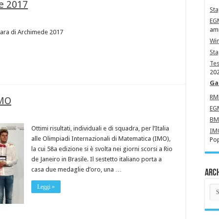
de 2017
Sta
EG
amm
 gara di Archimede 2017
Wi
St
Tes
202
Ga
R
IMO
EG
B
Ottimi risultati, individuali e di squadra, per l’Italia
IM
alle Olimpiadi Internazionali di Matematica (IMO),
Pop
la cui 58a edizione si è svolta nei giorni scorsi a Rio
de Janeiro in Brasile. Il sestetto italiano porta a
casa due medaglie d’oro, una …
Arch
Leggi »
Arc
Ne