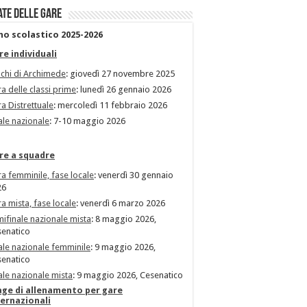
ate delle gare
no scolastico 2025-2026
re individuali
chi di Archimede
: giovedì 27 novembre 2025
a delle classi prime
: lunedì 26 gennaio 2026
a Distrettuale
: mercoledì 11 febbraio 2026
ale nazionale
: 7-10 maggio 2026
re a squadre
a femminile, fase locale
: venerdì 30 gennaio
26
a mista, fase locale
: venerdì 6 marzo 2026
ifinale nazionale mista
: 8 maggio 2026,
enatico
ale nazionale femminile
: 9 maggio 2026,
enatico
ale nazionale mista
: 9 maggio 2026, Cesenatico
age di allenamento per gare
ternazionali