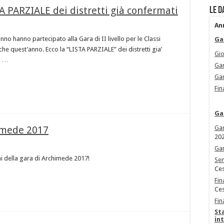
A PARZIALE dei distretti già confermati
Le d
An
nno hanno partecipato alla Gara di II livello per le Classi
Ga
e quest’anno. Ecco la “LISTA PARZIALE” dei distretti gia’
Gio
ti …
Gar
Gar
Fin
Ga
himede 2017
Gar
20
Gar
ni della gara di Archimede 2017!
Sem
Ces
Fin
Ces
Fin
St
in