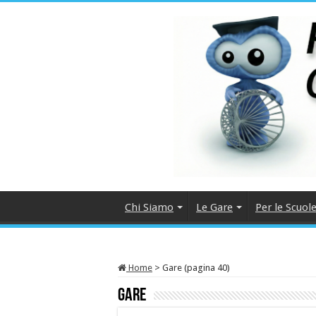
Chi Siamo
Le Gare
Per le Scuol
Home
>
Gare (pagina 40)
Gare