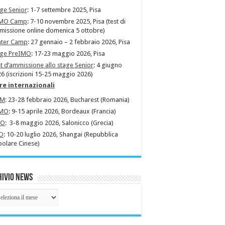
ge Senior
: 1-7 settembre 2025, Pisa
MO Camp
: 7-10 novembre 2025, Pisa (test di
issione online domenica 5 ottobre)
nter Camp
: 27 gennaio – 2 febbraio 2026, Pisa
age PreIMO
: 17-23 maggio 2026, Pisa
t d’ammissione allo stage Senior
: 4 giugno
6 (iscrizioni 15-25 maggio 2026)
re internazionali
MM
: 23-28 febbraio 2026, Bucharest (Romania)
MO
: 9-15 aprile 2026, Bordeaux (Francia)
MO
: 3-8 maggio 2026, Salonicco (Grecia)
O
: 10-20 luglio 2026, Shangai (Repubblica
olare Cinese)
ivio News
hivio
ws