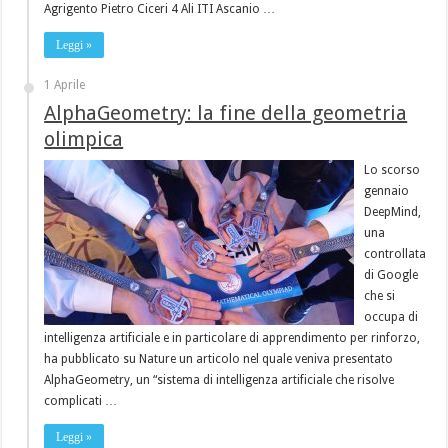
Agrigento Pietro Ciceri 4 Ali ITI Ascanio …
Leggi »
1 Aprile
AlphaGeometry: la fine della geometria
olimpica
Lo scorso
gennaio
DeepMind,
una
controllata
di Google
che si
occupa di
intelligenza artificiale e in particolare di apprendimento per rinforzo,
ha pubblicato su Nature un articolo nel quale veniva presentato
AlphaGeometry, un “sistema di intelligenza artificiale che risolve
complicati …
Leggi »