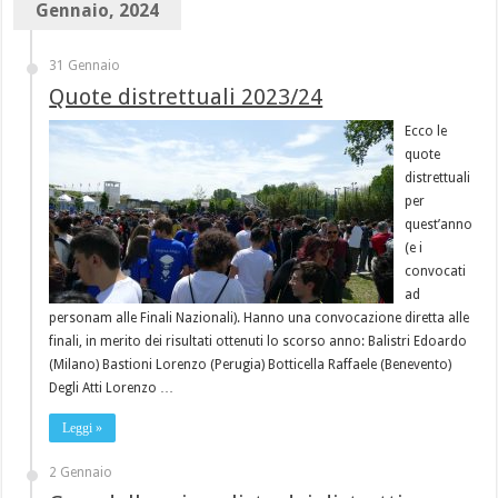
Gennaio, 2024
31 Gennaio
Quote distrettuali 2023/24
Ecco le
quote
distrettuali
per
quest’anno
(e i
convocati
ad
personam alle Finali Nazionali). Hanno una convocazione diretta alle
finali, in merito dei risultati ottenuti lo scorso anno: Balistri Edoardo
(Milano) Bastioni Lorenzo (Perugia) Botticella Raffaele (Benevento)
Degli Atti Lorenzo …
Leggi »
2 Gennaio