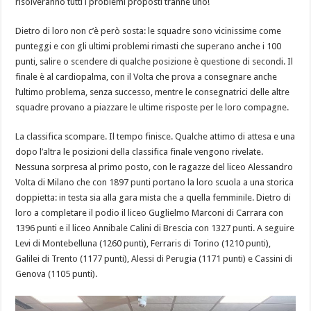
risolveranno tutti i problemi proposti tranne uno!
Dietro di loro non c’è però sosta: le squadre sono vicinissime come
punteggi e con gli ultimi problemi rimasti che superano anche i 100
punti, salire o scendere di qualche posizione è questione di secondi. Il
finale è al cardiopalma, con il Volta che prova a consegnare anche
l’ultimo problema, senza successo, mentre le consegnatrici delle altre
squadre provano a piazzare le ultime risposte per le loro compagne.
La classifica scompare. Il tempo finisce. Qualche attimo di attesa e una
dopo l’altra le posizioni della classifica finale vengono rivelate.
Nessuna sorpresa al primo posto, con le ragazze del liceo Alessandro
Volta di Milano che con 1897 punti portano la loro scuola a una storica
doppietta: in testa sia alla gara mista che a quella femminile. Dietro di
loro a completare il podio il liceo Guglielmo Marconi di Carrara con
1396 punti e il liceo Annibale Calini di Brescia con 1327 punti. A seguire
Levi di Montebelluna (1260 punti), Ferraris di Torino (1210 punti),
Galilei di Trento (1177 punti), Alessi di Perugia (1171 punti) e Cassini di
Genova (1105 punti).