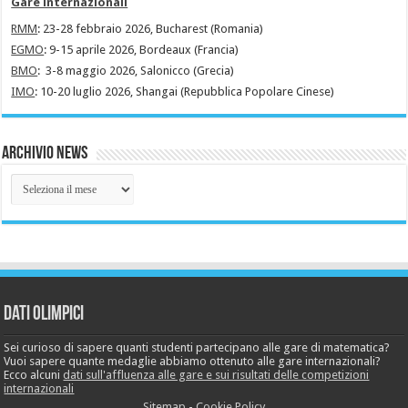
Gare internazionali
RMM
: 23-28 febbraio 2026, Bucharest (Romania)
EGMO
: 9-15 aprile 2026, Bordeaux (Francia)
BMO
: 3-8 maggio 2026, Salonicco (Grecia)
IMO
: 10-20 luglio 2026, Shangai (Repubblica Popolare Cinese)
Archivio News
Archivio
News
Dati Olimpici
Sei curioso di sapere quanti studenti partecipano alle gare di matematica?
Vuoi sapere quante medaglie abbiamo ottenuto alle gare internazionali?
Ecco alcuni
dati sull'affluenza alle gare e sui risultati delle competizioni
internazionali
Sitemap
-
Cookie Policy