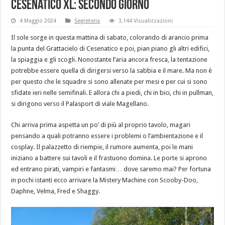
Cesenatico XL: secondo giorno
4 Maggio 2024
Segreteria
3,144 Visualizzazioni
Il sole sorge in questa mattina di sabato, colorando di arancio prima
la punta del Grattacielo di Cesenatico e poi, pian piano gli altri edifici,
la spiaggia e gli scogli. Nonostante l’aria ancora fresca, la tentazione
potrebbe essere quella di dirigersi verso la sabbia e il mare. Ma non è
per questo che le squadre si sono allenate per mesi e per cui si sono
sfidate ieri nelle semifinali. E allora chi a piedi, chi in bici, chi in pullman,
si dirigono verso il Palasport di viale Magellano.
Chi arriva prima aspetta un po’ di più al proprio tavolo, magari
pensando a quali potranno essere i problemi o l’ambientazione e il
cosplay. Il palazzetto di riempie, il rumore aumenta, poi le mani
iniziano a battere sui tavoli e il frastuono domina. Le porte si aprono
ed entrano pirati, vampiri e fantasmi… dove saremo mai? Per fortuna
in pochi istanti ecco arrivare la Mistery Machine con Scooby-Doo,
Daphne, Velma, Fred e Shaggy.