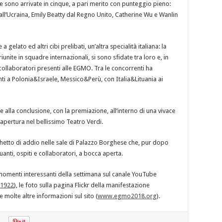
tte sono arrivate in cinque, a pari merito con punteggio pieno:
all’Ucraina, Emily Beatty dal Regno Unito, Catherine Wu e Wanlin
 gelato ed altri cibi prelibati, un’altra specialità italiana: la
unite in squadre internazionali, si sono sfidate tra loro e, in
collaboratori presenti alle EGMO. Tra le concorrenti ha
ti a Polonia&Israele, Messico&Perù, con Italia&Lituania ai
alla conclusione, con la premiazione, all’interno di una vivace
’apertura nel bellissimo Teatro Verdi.
hetto di addio nelle sale di Palazzo Borghese che, pur dopo
uanti, ospiti e collaboratori, a bocca aperta.
 momenti interessanti della settimana sul canale YouTube
i1922
), le foto sulla pagina Flickr della manifestazione
 e molte altre informazioni sul sito (
www.egmo2018.org
).