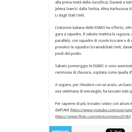
alla prima metà della classifica). Davanti a tu
Jelena Ivančić dalla Serbia, Alina Harbuzova d
Li dagli Stati Uniti.
L’edizione italiana delle EGMO ha offerto, oltre a
gara a squadre. Il sabato mattina le ragazze, ri
parallelo, con squadre di scuole toscane e di 
prevalso la squadra Ucraina&Stati Uniti, davan
piedi del podio.
Sabato pomeriggio le EGMO si sono avvicinate 
cerimonia di chiusura, ospitata come quella d
A seguire, per chiudere con un acuto, un banc
una settimana di meraviglie, ha lasciato tutti q
Per saperne di più, trovate i video con alcuni
dell’UMI (
https://www.youtube.com/user/um
(
https://www.flickr.com/photos/egmo2018/
)