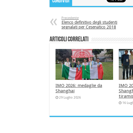
Condividi
Precedente
Elenco definitivo degli studenti
segnalati per Cesenatico 2018
Articoli correlati
IMO 2026: medaglie da
IMO 202
Shanghai
Shangha
tirami
29 Luglio 2026
16 Lug