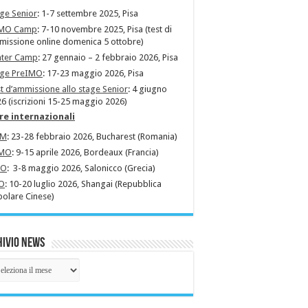
ge Senior
: 1-7 settembre 2025, Pisa
MO Camp
: 7-10 novembre 2025, Pisa (test di
issione online domenica 5 ottobre)
nter Camp
: 27 gennaio – 2 febbraio 2026, Pisa
age PreIMO
: 17-23 maggio 2026, Pisa
t d’ammissione allo stage Senior
: 4 giugno
6 (iscrizioni 15-25 maggio 2026)
re internazionali
MM
: 23-28 febbraio 2026, Bucharest (Romania)
MO
: 9-15 aprile 2026, Bordeaux (Francia)
MO
: 3-8 maggio 2026, Salonicco (Grecia)
O
: 10-20 luglio 2026, Shangai (Repubblica
olare Cinese)
ivio News
hivio
ws