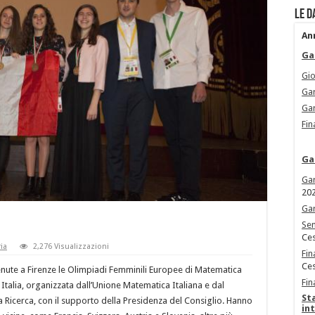
Le d
An
Ga
Gio
Gar
Gar
Fin
Ga
Gar
20
Gar
Sem
Ces
ia
2,276 Visualizzazioni
Fin
Ces
tenute a Firenze le Olimpiadi Femminili Europee di Matematica
Fin
 Italia, organizzata dall’Unione Matematica Italiana e dal
St
lla Ricerca, con il supporto della Presidenza del Consiglio. Hanno
in