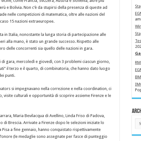
icine, come Francia, Svizzera, Austria e Slovenia, altre più
Sta
rù e Bolivia. Non c’è da stupirsi della presenza di queste ad
EG
e nelle competizioni di matematica, oltre alle nazioni del
amm
o caso 15 nazioni extraeuropee.
Wi
St
a in Italia, nonostante la lunga storia di partecipazione alle
Tes
eri alla mano, è stato un grande successo. Rispetto alle
202
ro delle concorrenti sia quello delle nazioni in gara.
Ga
ni di gara, mercoledì e giovedì, con 3 problemi ciascun giorno,
R
tuti” il terzo e il quarto, di combinatoria, che hanno dato luogo
EG
ei punti.
B
IM
ators si impegnavano nella correzione e nella coordination, ci
Pop
 visite culturali e opportunità di scoprire assieme Firenze e le
Arch
Carrara, Maria Bevilacqua di Avellino, Linda Friso di Padova,
Arc
io di Brescia. Arrivate a Firenze dopo le selezioni iniziate lo
Ne
a Pisa a fine gennaio, hanno conquistato rispettivamente
’onore (le medaglie sono assegnate per fasce di punteggio