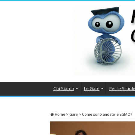
Chi Siamo
Le Gare
Per le Scuol
Home
>
Gare
>
Come sono andate le EGMO?