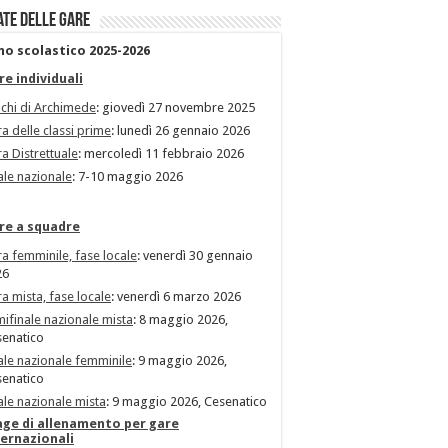
ate delle gare
no scolastico 2025-2026
re individuali
chi di Archimede
: giovedì 27 novembre 2025
a delle classi prime
: lunedì 26 gennaio 2026
a Distrettuale
: mercoledì 11 febbraio 2026
ale nazionale
: 7-10 maggio 2026
re a squadre
a femminile, fase locale
: venerdì 30 gennaio
26
a mista, fase locale
: venerdì 6 marzo 2026
ifinale nazionale mista
: 8 maggio 2026,
enatico
ale nazionale femminile
: 9 maggio 2026,
enatico
ale nazionale mista
: 9 maggio 2026, Cesenatico
age di allenamento per gare
ternazionali