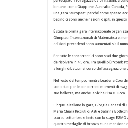
partecipato 195 ragazze da 51 nazioni, alcune v
lontane, come Giappone, Australia, Canada, Pe
una gara “europea”, perché come spesso accad
bacino ci sono anche nazioni ospiti, in quest
È stata la prima gara internazionale organizzat
Olimpiadi Internazionali di Matematica e, num
edizioni precedenti sono aumentati sia il nume
Per tutte le concorrenti ci sono stati due gior
da risolvere in 4.5 ore. Tra quelli più “combat
a lunghi dibattiti nel corso dell’assegnazione d
Nel resto del tempo, mentre Leader e Coordin
sono stati per le concorrenti momenti di svago,
sue bellezze, ma anche le vicine Pisa e Lucca.
Cinque le italiane in gara, Giorgia Benassi di 
Maria Chiara Ricciuti di Asti e Sabrina Botticch
scorso settembre e finite con lo stage EGMO 
quattro medaglie di bronzo e una menzione d