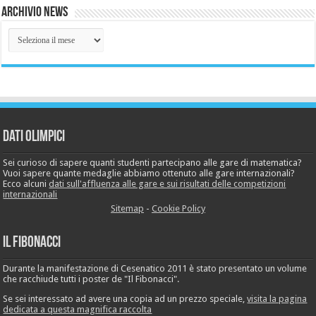
Archivio News
Archivio
News
Dati Olimpici
Sei curioso di sapere quanti studenti partecipano alle gare di matematica?
Vuoi sapere quante medaglie abbiamo ottenuto alle gare internazionali?
Ecco alcuni
dati sull'affluenza alle gare e sui risultati delle competizioni
internazionali
Sitemap
-
Cookie Policy
Il Fibonacci
Durante la manifestazione di Cesenatico 2011 è stato presentato un volume
che racchiude tutti i poster de "Il Fibonacci".
Se sei interessato ad avere una copia ad un prezzo speciale,
visita la pagina
dedicata a questa magnifica raccolta