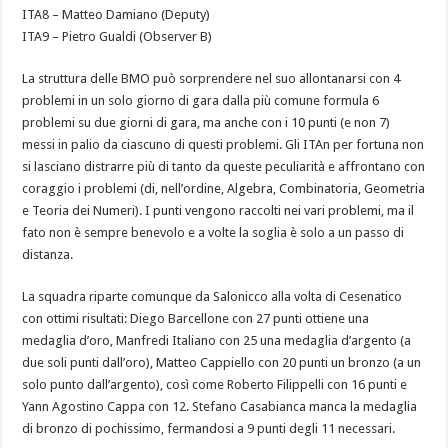
ITA8 – Matteo Damiano (Deputy)
ITA9 – Pietro Gualdi (Observer B)
La struttura delle BMO può sorprendere nel suo allontanarsi con 4
problemi in un solo giorno di gara dalla più comune formula 6
problemi su due giorni di gara, ma anche con i 10 punti (e non 7)
messi in palio da ciascuno di questi problemi. Gli ITAn per fortuna non
si lasciano distrarre più di tanto da queste peculiarità e affrontano con
coraggio i problemi (di, nell’ordine, Algebra, Combinatoria, Geometria
e Teoria dei Numeri). I punti vengono raccolti nei vari problemi, ma il
fato non è sempre benevolo e a volte la soglia è solo a un passo di
distanza.
La squadra riparte comunque da Salonicco alla volta di Cesenatico
con ottimi risultati: Diego Barcellone con 27 punti ottiene una
medaglia d’oro, Manfredi Italiano con 25 una medaglia d’argento (a
due soli punti dall’oro), Matteo Cappiello con 20 punti un bronzo (a un
solo punto dall’argento), così come Roberto Filippelli con 16 punti e
Yann Agostino Cappa con 12. Stefano Casabianca manca la medaglia
di bronzo di pochissimo, fermandosi a 9 punti degli 11 necessari.