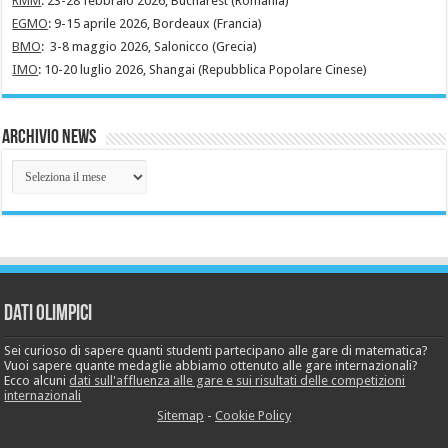
RMM
: 23-28 febbraio 2026, Bucharest (Romania)
EGMO
: 9-15 aprile 2026, Bordeaux (Francia)
BMO
: 3-8 maggio 2026, Salonicco (Grecia)
IMO
: 10-20 luglio 2026, Shangai (Repubblica Popolare Cinese)
Archivio News
Archivio
News
Dati Olimpici
Sei curioso di sapere quanti studenti partecipano alle gare di matematica?
Vuoi sapere quante medaglie abbiamo ottenuto alle gare internazionali?
Ecco alcuni
dati sull'affluenza alle gare e sui risultati delle competizioni
internazionali
Sitemap
-
Cookie Policy