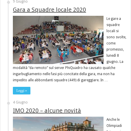
9 Giugno
Gara a Squadre locale 2020
Le gare a
squadre
locali si
sono svolte,
come
promesso,
lunedì 8
giugno. La
modalità “da remoto” sul server PhiQuadro ha causato qualche
ingarbugliamento nelle fasi più concitate della gara, ma non ha
impedito alle abbondanti squadre (449) di gareggiare. In …
Leggi »
4 Giugno
IMO 2020 – alcune novità
Anche le
Olimpiadi