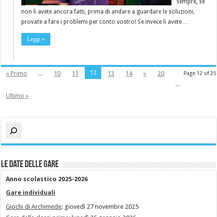
sempre, se
non li avete ancora fatti, prima di andare a guardare le soluzioni,
provate a fare i problemi per conto vostro! Se invece li avete …
Leggi »
12
« Primo
...
10
11
13
14
»
20
Page 12 of 25
...
Ultimo »
Cerca
Le date delle gare
Anno scolastico 2025-2026
Gare individuali
Giochi di Archimede
: giovedì 27 novembre 2025