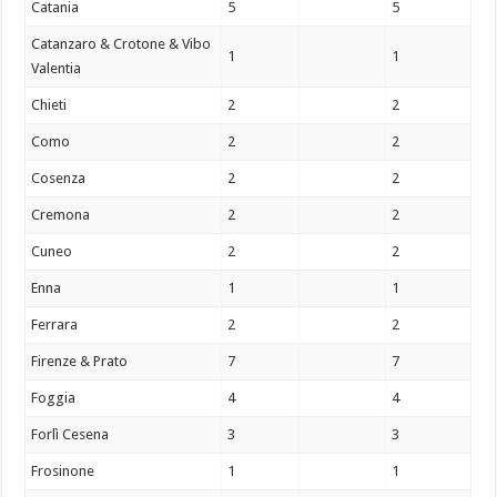
Catania
5
5
Catanzaro & Crotone & Vibo
1
1
Valentia
Chieti
2
2
Como
2
2
Cosenza
2
2
Cremona
2
2
Cuneo
2
2
Enna
1
1
Ferrara
2
2
Firenze & Prato
7
7
Foggia
4
4
Forlì Cesena
3
3
Frosinone
1
1