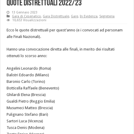
Quote distrettuali 2022/23
13 Gennaio 2023
Gara di Cesenatico
,
Gara Distrettuale
,
Gare
,
In Evidenza
,
Segreteria
10,653 Visualizzazioni
Ecco le quote distrettuali per quest’anno (e i convocati ad personam
alle Finali Nazionali).
Hanno una convocazione diretta alle finali, in merito dei risultati
ottenuti lo scorso anno:
Angelini Leonardo (Roma)
Balistri Edoardo (Milano)
Baronio Carlo (Torino)
Botticella Raffaele (Benevento)
Ghilardi Elena (Brescia)
Gualdi Pietro (Reggio Emilia)
Musumeci Matteo (Brescia)
Pulignano Stefano (Bari)
Sartori Luca (Vicenza)
Tusca Denis (Modena)