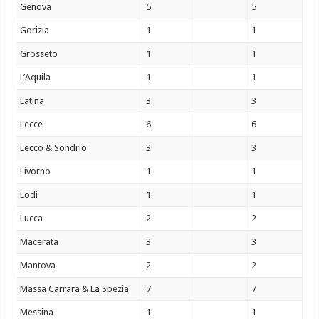
Genova
5
5
Gorizia
1
1
Grosseto
1
1
L’Aquila
1
1
Latina
3
3
Lecce
6
6
Lecco & Sondrio
3
3
Livorno
1
1
Lodi
1
1
Lucca
2
2
Macerata
3
3
Mantova
2
2
Massa Carrara & La Spezia
7
7
Messina
1
1