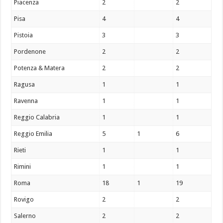
Piacenza
2
2
Pisa
4
4
Pistoia
3
3
Pordenone
2
2
Potenza & Matera
2
2
Ragusa
1
1
Ravenna
1
1
Reggio Calabria
1
1
Reggio Emilia
5
1
6
Rieti
1
1
Rimini
1
1
Roma
18
1
19
Rovigo
2
2
Salerno
2
2