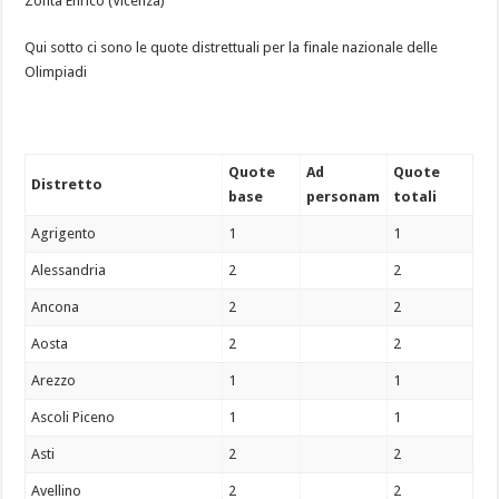
Zonta Enrico (Vicenza)
Qui sotto ci sono le quote distrettuali per la finale nazionale delle
Olimpiadi
Quote
Ad
Quote
Distretto
base
personam
totali
Agrigento
1
1
Alessandria
2
2
Ancona
2
2
Aosta
2
2
Arezzo
1
1
Ascoli Piceno
1
1
Asti
2
2
Avellino
2
2