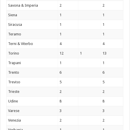
Savona & Imperia
2
2
Siena
1
1
Siracusa
1
1
Teramo
1
1
Terni & Viterbo
4
4
Torino
12
1
13
Trapani
1
1
Trento
6
6
Treviso
5
5
Trieste
2
2
Udine
8
8
Varese
3
3
Venezia
2
2
Verbania
1
1