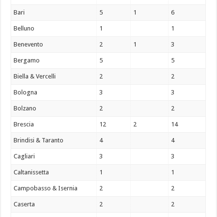
Bari
5
1
6
Belluno
1
1
Benevento
2
1
3
Bergamo
5
5
Biella & Vercelli
2
2
Bologna
3
3
Bolzano
2
2
Brescia
12
2
14
Brindisi & Taranto
4
4
Cagliari
3
3
Caltanissetta
1
1
Campobasso & Isernia
2
2
Caserta
2
2