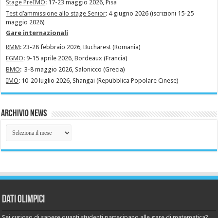
Stage PreIMO
: 17-23 maggio 2026, Pisa
Test d’ammissione allo stage Senior
: 4 giugno 2026 (iscrizioni 15-25
maggio 2026)
Gare internazionali
RMM
: 23-28 febbraio 2026, Bucharest (Romania)
EGMO
: 9-15 aprile 2026, Bordeaux (Francia)
BMO
: 3-8 maggio 2026, Salonicco (Grecia)
IMO
: 10-20 luglio 2026, Shangai (Repubblica Popolare Cinese)
Archivio News
Archivio
News
Dati Olimpici
Sei curioso di sapere quanti studenti partecipano alle gare di matematica?