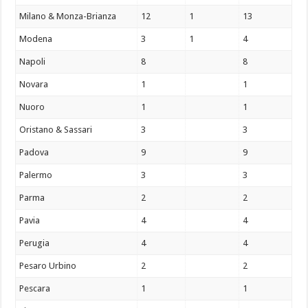
Milano & Monza-Brianza
12
1
13
Modena
3
1
4
Napoli
8
8
Novara
1
1
Nuoro
1
1
Oristano & Sassari
3
3
Padova
9
9
Palermo
3
3
Parma
2
2
Pavia
4
4
Perugia
4
4
Pesaro Urbino
2
2
Pescara
1
1