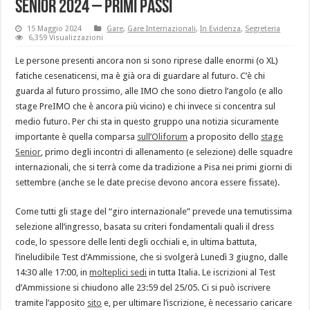
Senior 2024 – primi passi
15 Maggio 2024
Gare
,
Gare Internazionali
,
In Evidenza
,
Segreteria
6,359 Visualizzazioni
Le persone presenti ancora non si sono riprese dalle enormi (o XL)
fatiche cesenaticensi, ma è già ora di guardare al futuro. C’è chi
guarda al futuro prossimo, alle IMO che sono dietro l’angolo (e allo
stage PreIMO che è ancora più vicino) e chi invece si concentra sul
medio futuro. Per chi sta in questo gruppo una notizia sicuramente
importante è quella comparsa
sull’Oliforum
a proposito dello
stage
Senior
, primo degli incontri di allenamento (e selezione) delle squadre
internazionali, che si terrà come da tradizione a Pisa nei primi giorni di
settembre (anche se le date precise devono ancora essere fissate).
Come tutti gli stage del “giro internazionale” prevede una temutissima
selezione all’ingresso, basata su criteri fondamentali quali il dress
code, lo spessore delle lenti degli occhiali e, in ultima battuta,
l’ineludibile Test d’Ammissione, che si svolgerà Lunedì 3 giugno, dalle
14:30 alle 17:00, in
molteplici sedi
in tutta Italia. Le iscrizioni al Test
d’Ammissione si chiudono alle 23:59 del 25/05. Ci si può iscrivere
tramite l’apposito
sito
e, per ultimare l’iscrizione, è necessario caricare