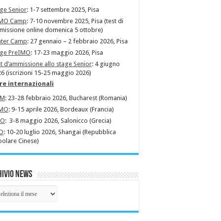
ge Senior
: 1-7 settembre 2025, Pisa
MO Camp
: 7-10 novembre 2025, Pisa (test di
issione online domenica 5 ottobre)
nter Camp
: 27 gennaio – 2 febbraio 2026, Pisa
age PreIMO
: 17-23 maggio 2026, Pisa
t d’ammissione allo stage Senior
: 4 giugno
6 (iscrizioni 15-25 maggio 2026)
re internazionali
MM
: 23-28 febbraio 2026, Bucharest (Romania)
MO
: 9-15 aprile 2026, Bordeaux (Francia)
MO
: 3-8 maggio 2026, Salonicco (Grecia)
O
: 10-20 luglio 2026, Shangai (Repubblica
olare Cinese)
ivio News
hivio
ws