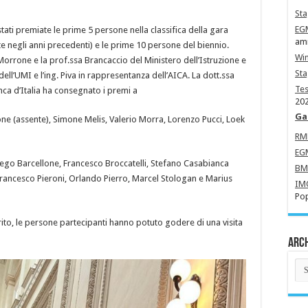
Sta
EG
ati premiate le prime 5 persone nella classifica della gara
amm
e negli anni precedenti) e le prime 10 persone del biennio.
Wi
Morrone e la prof.ssa Brancaccio del Ministero dell’Istruzione e
St
dell’UMI e l’ing. Piva in rappresentanza dell’AICA. La dott.ssa
Tes
anca d’Italia ha consegnato i premi a
202
Ga
one (assente), Simone Melis, Valerio Morra, Lorenzo Pucci, Loek
R
EG
Diego Barcellone, Francesco Broccatelli, Stefano Casabianca
B
 Francesco Pieroni, Orlando Pierro, Marcel Stologan e Marius
IM
Pop
 rito, le persone partecipanti hanno potuto godere di una visita
Arch
Arc
Ne