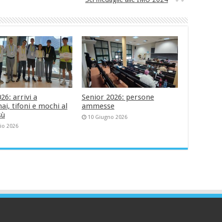
6: arrivi a
Senior 2026: persone
i, tifoni e mochi al
ammesse
sù
10 Giugno 2026
lio 2026