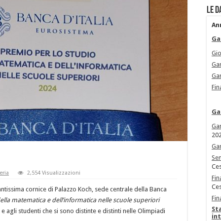
Le d
An
Ga
Gio
Gar
Gar
Fin
Ga
Gar
20
Gar
Sem
Ces
eria
2,554 Visualizzazioni
Fin
Ces
antissima cornice di Palazzo Koch, sede centrale della Banca
Fin
ella matematica e dell’informatica nelle scuole superiori
St
e agli studenti che si sono distinte e distinti nelle Olimpiadi
in