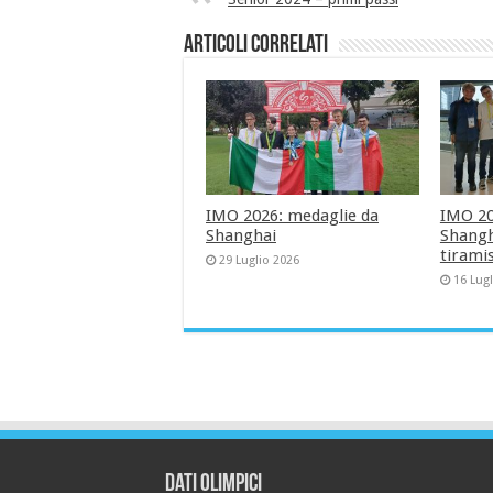
Articoli correlati
IMO 2026: medaglie da
IMO 202
Shanghai
Shangha
tirami
29 Luglio 2026
16 Lug
Dati Olimpici