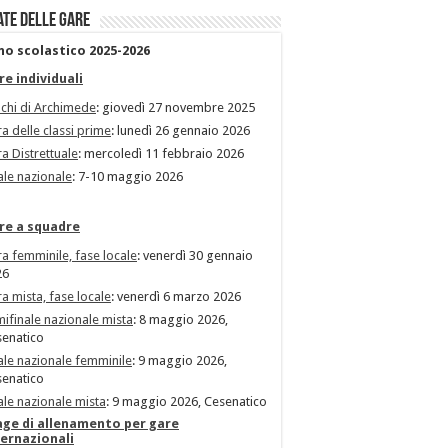
ate delle gare
no scolastico 2025-2026
re individuali
chi di Archimede
: giovedì 27 novembre 2025
a delle classi prime
: lunedì 26 gennaio 2026
a Distrettuale
: mercoledì 11 febbraio 2026
ale nazionale
: 7-10 maggio 2026
re a squadre
a femminile, fase locale
: venerdì 30 gennaio
26
a mista, fase locale
: venerdì 6 marzo 2026
ifinale nazionale mista
: 8 maggio 2026,
enatico
ale nazionale femminile
: 9 maggio 2026,
enatico
ale nazionale mista
: 9 maggio 2026, Cesenatico
age di allenamento per gare
ternazionali